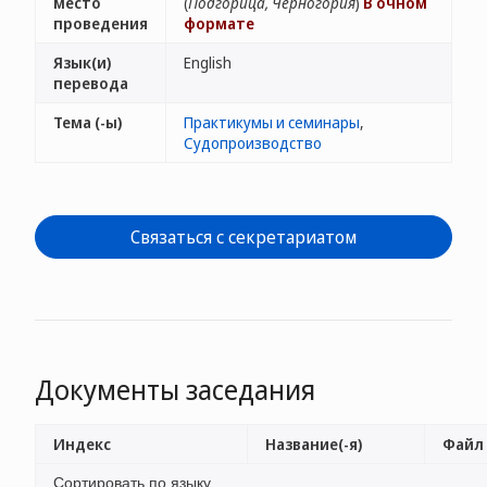
место
(
Подгорица, Черногория
)
В очном
проведения
формате
Язык(и)
English
перевода
Тема (-ы)
Практикумы и семинары
,
Судопроизводство
Связаться с секретариатом
Документы заседания
Индекс
Название(-я)
Файл 
Сортировать по языку