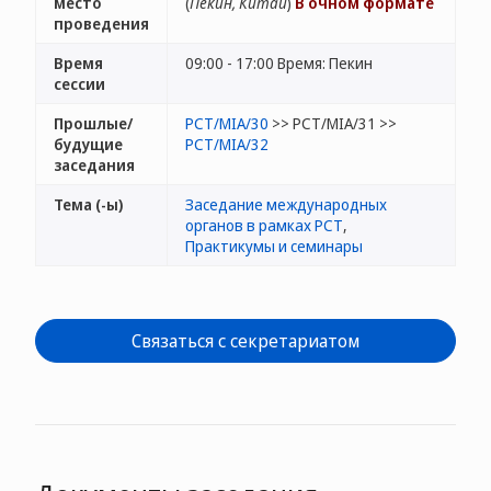
место
(
Пекин, Китай
)
В очном формате
проведения
Время
09:00 - 17:00 Время: Пекин
сессии
Прошлые/
PCT/MIA/30
>> PCT/MIA/31 >>
будущие
PCT/MIA/32
заседания
Тема (-ы)
Заседание международных
органов в рамках РСТ
,
Практикумы и семинары
Связаться с секретариатом