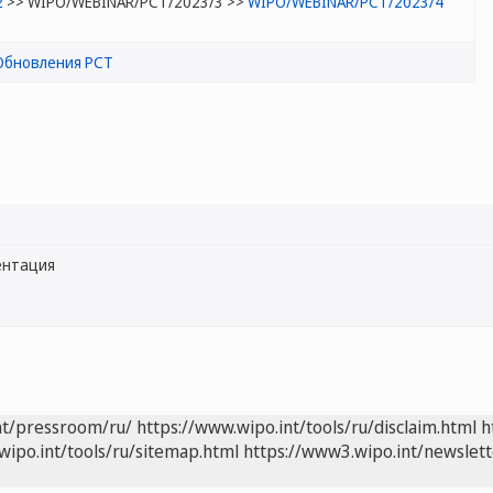
2
>> WIPO/WEBINAR/PCT/2023/3 >>
WIPO/WEBINAR/PCT/2023/4
Обновления PCT
ентация
nt/pressroom/ru/
https://www.wipo.int/tools/ru/disclaim.html
h
wipo.int/tools/ru/sitemap.html
https://www3.wipo.int/newslett