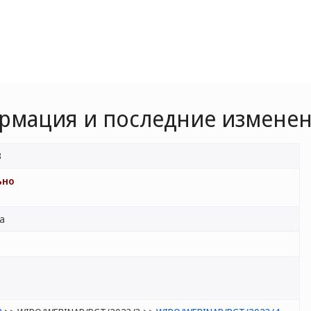
ормация и последние измене
3
ьно
ва