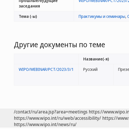
Прошлые/будущие
WIPO/WEBINAR/PCT/2023/
заседания
Тема (-ы)
Практикумы и семинары
,
Другие документы по теме
Название(-я)
WIPO/WEBINAR/PCT/2023/3/1
Русский
През
/contact/ru/area.jsp?area=meetings
https://www.wipo.i
https://www.wipo.int/ru/web/accessibility/
https://www.
https://www.wipo.int/news/ru/