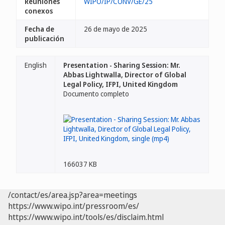
Reuniones
WIPO/IP/CONV/GE/25
conexos
Fecha de
26 de mayo de 2025
publicación
English
Presentation - Sharing Session: Mr.
Abbas Lightwalla, Director of Global
Legal Policy, IFPI, United Kingdom
Documento completo
166037 KB
/contact/es/area.jsp?area=meetings
https://www.wipo.int/pressroom/es/
https://www.wipo.int/tools/es/disclaim.html