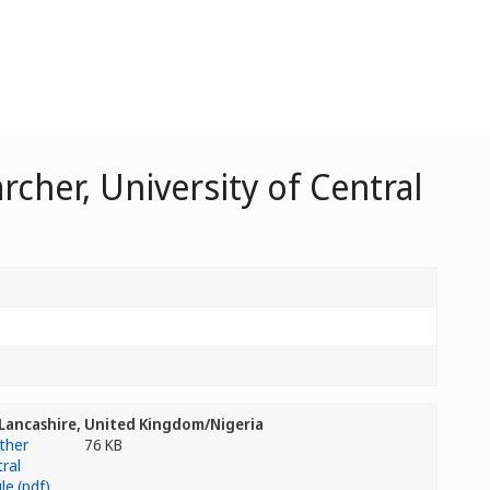
cher, University of Central
l Lancashire, United Kingdom/Nigeria
76 KB