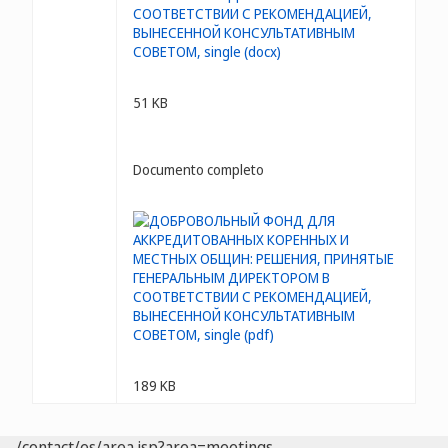
51 KB
Documento completo
189 KB
/contact/es/area.jsp?area=meetings