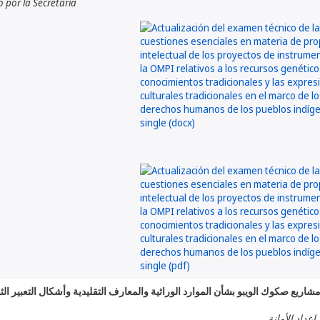
por la Secretaría
اريع صكوك الويبو بشأن الموارد الوراثية والمعارف التقليدية وأشكال التعبير الث
إعداد الأمانة