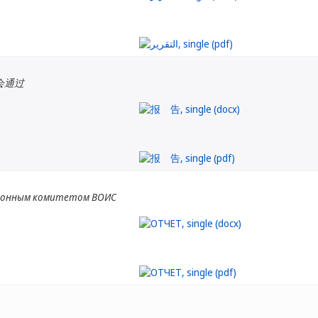
会通过
ионным комитетом ВОИС