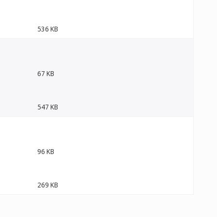
536 KB
67 KB
547 KB
96 KB
269 KB