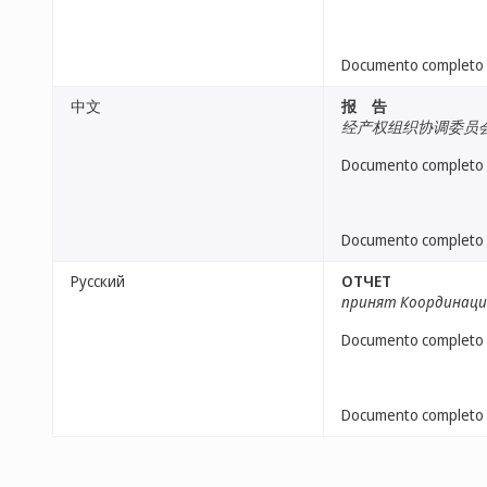
Documento completo
中文
报 告
经产权组织协调委员
Documento completo
Documento completo
Русский
ОТЧЕТ
принят Координац
Documento completo
Documento completo