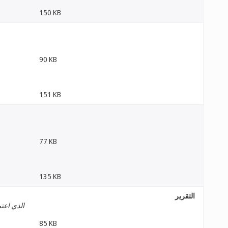
150 KB
90 KB
151 KB
77 KB
135 KB
التقرير
الذي اعتم
85 KB