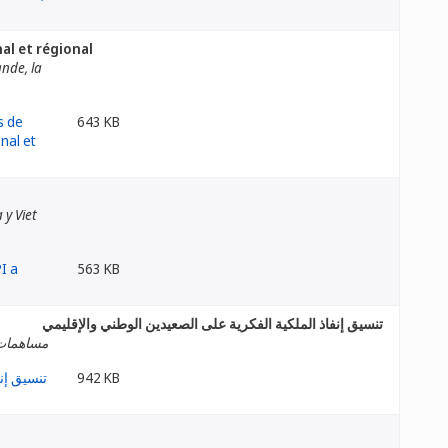
al et régional
ande, la
643 KB
 y Viet
563 KB
تنسيق إنفاذ الملكية الفكرية على الصعيدين الوطني والإقليمي
مساهمات م
942 KB