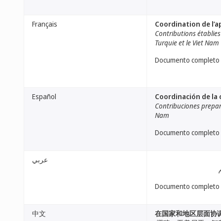
Français
Coordination de l’ap
Contributions établies p
Turquie et le Viet Nam
Documento completo
Español
Coordinación de la o
Contribuciones prepara
Nam
Documento completo
عربي
Documento completo
中文
在国家和地区层面协