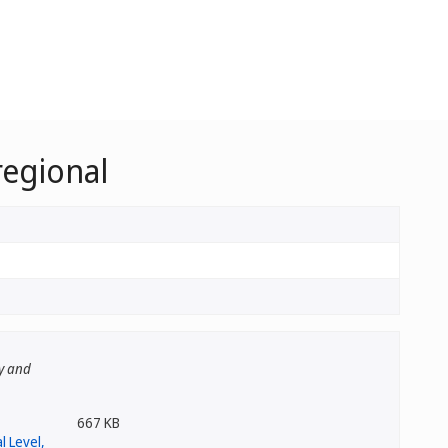
regional
ey and
667 KB