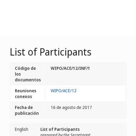
List of Participants
Código de
WIPO/ACE/12/INF/1
los
documentos
Reuniones
WIPO/ACE/12
conexos
Fecha de
16 de agosto de 2017
publicación
English
List of Participants
prepared by the Secretariat