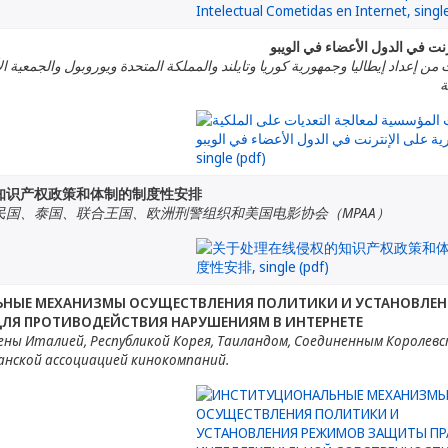
رنت في الدول الأعضاء في الويبو
ن إعداد إيطاليا وجمهورية كوريا وتايلند والمملكة المتحدة ويوروبول والجمعية الأ
ة
知识产权政策和体制的制度性安排
民国、泰国、联合王国、欧洲刑警组织和美国电影协会（MPAA）
НЫЕ МЕХАНИЗМЫ ОСУЩЕСТВЛЕНИЯ ПОЛИТИКИ И УСТАНОВЛЕН
ЛЯ ПРОТИВОДЕЙСТВИЯ НАРУШЕНИЯМ В ИНТЕРНЕТЕ
ны Италией, Республикой Корея, Таиландом, Соединенным Королевс
анской ассоциацией кинокомпаний.