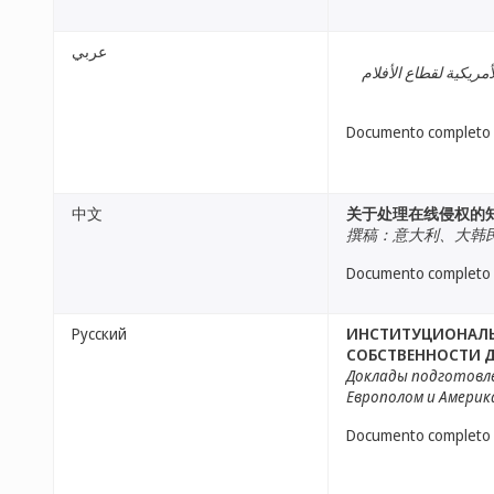
عربي
مريكية لقطاع الأفلام
Documento completo
中文
关于处理在线侵权的
撰稿：意大利、大韩
Documento completo
Русский
ИНСТИТУЦИОНАЛЬ
СОБСТВЕННОСТИ Д
Доклады подготовле
Европолом и Америк
Documento completo