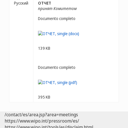
Русский
ОТЧЕТ
принят Комитетом
Documento completo
139 KB
Documento completo
395 KB
/contact/es/area.jsp?area=meetings
https://www.wipo.int/pressroom/es/
https://www.wipo.int/tools/es/disclaim.html