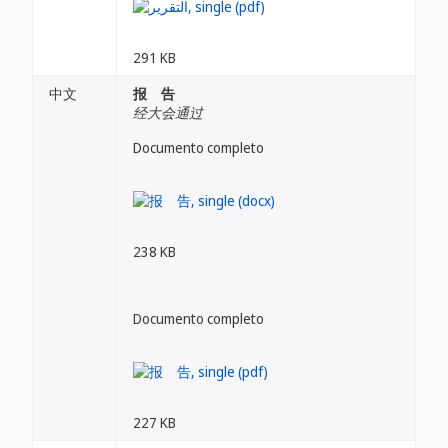
291 KB
中文
报 告
经大会通过
Documento completo
238 KB
Documento completo
227 KB