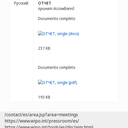
Русский
ОТЧЕТ
принят Ассамблеей
Documento completo
237 KB
Documento completo
193 KB
/contact/es/area.jsp?area=meetings
https://www.wipo.int/pressroom/es/
https://www.wipo.int/tools/es/disclaim.html