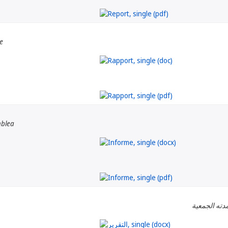
e
mblea
دته الجمعية