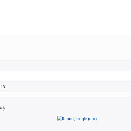
013
bly