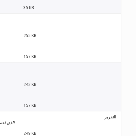
35 KB
255 KB
157 KB
242 KB
157 KB
التقرير
الذي اعتم
249 KB