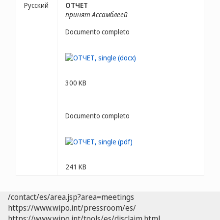
Русский
ОТЧЕТ
принят Ассамблеей
Documento completo
300 KB
Documento completo
241 KB
/contact/es/area.jsp?area=meetings
https://www.wipo.int/pressroom/es/
https://www.wipo.int/tools/es/disclaim.html