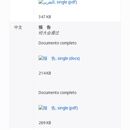
347 KB
中文
报 告
经大会通过
Documento completo
214 KB
Documento completo
269 KB