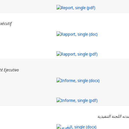
xécutif
é Ejecutivo
دته اللجنة التنفيذية