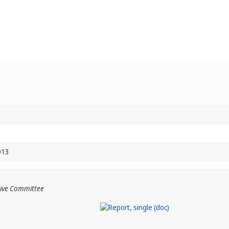
013
tive Committee