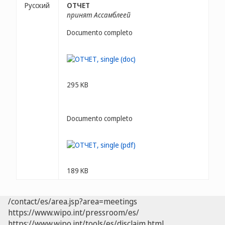
Русский
ОТЧЕТ
принят Ассамблеей
Documento completo
295 KB
Documento completo
189 KB
/contact/es/area.jsp?area=meetings
https://www.wipo.int/pressroom/es/
https://www.wipo.int/tools/es/disclaim.html