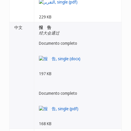
229 KB
中文
报 告
经大会通过
Documento completo
197 KB
Documento completo
168 KB