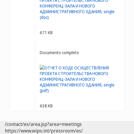
671 KB
Documento completo
638 KB
/contact/es/area.jsp?area=meetings
https://www.wipo.int/pressroom/es/