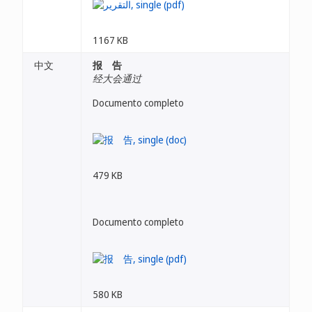
1167 KB
中文
报 告
经大会通过
Documento completo
479 KB
Documento completo
580 KB