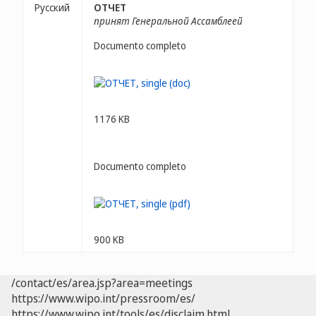
Русский
ОТЧЕТ
принят Генеральной Ассамблеей
Documento completo
1176 KB
Documento completo
900 KB
/contact/es/area.jsp?area=meetings
https://www.wipo.int/pressroom/es/
https://www.wipo.int/tools/es/disclaim.html