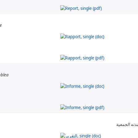
e
mblea
دته الجمعية