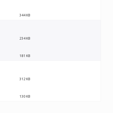
344 KB
234 KB
181 KB
312 KB
130 KB