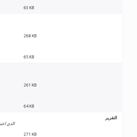
63 KB
268 KB
65 KB
261 KB
64 KB
التقرير
الذي اعتم
271 KB