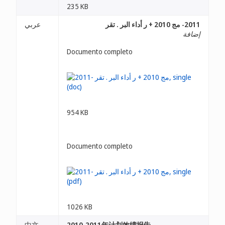
235 KB
2011- مج 2010 + ر أداء البر . تقر
عربي
إضافة
Documento completo
954 KB
Documento completo
1026 KB
中文
2010-2011年计划效绩报告