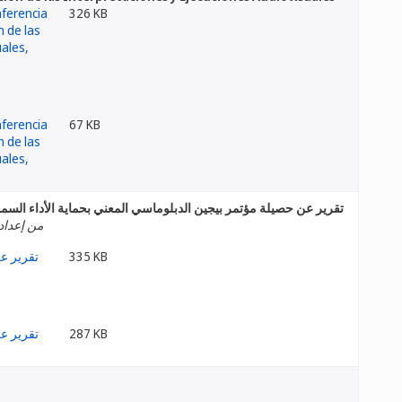
326 KB
67 KB
تقرير عن حصيلة مؤتمر بيجين الدبلوماسي المعني بحماية الأداء الس
من إعداد 
335 KB
287 KB