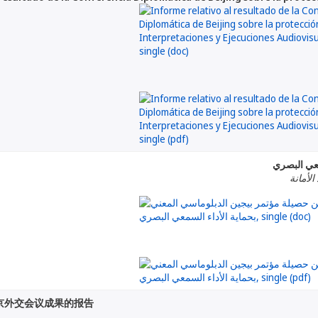
معي البصري
الأمانة
京外交会议成果的报告