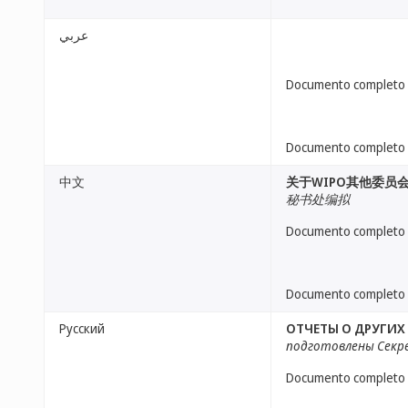
عربي
Documento completo
Documento completo
中文
关于WIPO其他委员
秘书处编拟
Documento completo
Documento completo
Русский
ОТЧЕТЫ О ДРУГИХ
подготовлены Сек
Documento completo