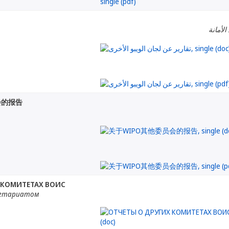
الأمانة
会的报告
 КОМИТЕТАХ ВОИС
ретариатом