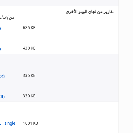
تقارير عن لجان الويبو الأخرى
من إعداد 
685 KB
430 KB
335 KB
330 KB
1001 KB