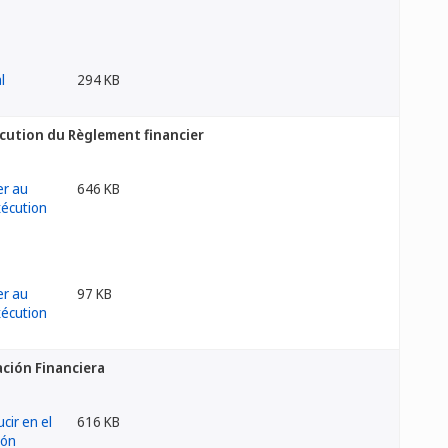
294 KB
écution du Règlement financier
646 KB
97 KB
ación Financiera
616 KB