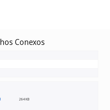
echos Conexos
264 KB