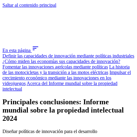
Saltar al contenido principal
sort
En esta página
Definir las capacidades de innovación mediante políticas industriales
¿Cómo miden las economías sus capacidades de innovación?
Fomentar las innovaciones agrícolas mediante políticas
La historia
de las motocicletas y la transición a las motos eléctricas
Impulsar el
crecimiento económico mediante las innovaciones en los
videojuegos
Acerca del Informe mundial sobre la propiedad
intelectual
Principales conclusiones: Informe
mundial sobre la propiedad intelectual
2024
Diseñar políticas de innovación para el desarrollo