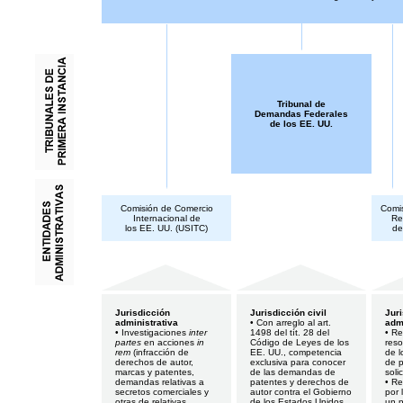
Tribunal de
Demandas Federales
de los EE. UU.
Comisión de Comercio
Comis
Internacional de
Re
los EE. UU. (USITC)
de
Jurisdicción
Jurisdicción civil
Jur
administrativa
• Con arreglo al art.
admi
• Investigaciones
inter
1498 del tít. 28 del
• Re
partes
en acciones
in
Código de Leyes de los
reso
rem
(infracción de
EE. UU., competencia
de 
derechos de autor,
exclusiva para conocer
de p
marcas y patentes,
de las demandas de
soli
demandas relativas a
patentes y derechos de
• Re
secretos comerciales y
autor contra el Gobierno
por 
otras de relativas
de los Estados Unidos
un 