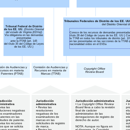
Tribunales Federales de Distrito de los EE. UU
del Distrito Oriental
Tribunal Federal de Distrito
de los EE. UU.
(Distrito Oriental
del estado de Virginia (EDVa)
)
Conoce de los recursos de demandas presentadas 
Vía obligatoria en las demandas
título 28 del Código de Leyes de los EE. UU.} C
presentadas
la TTAB en todos los tribunales de distrito {art. 
ante la PTAB {art. 145
en las presentadas en las secciones de la TTAB qu
del título 35 del Código de Leyes
nacionalidad oídos en el EVDa
de los EE. UU.}
ión de Audiencias y
Comisión de Audiencias y
Copyright Office
cursos en materia
Recursos en materia de
Review Board
 Patentes (PTAB)
Marcas (TTAB)
isdicción
Jurisdicción
Jurisdicción administrativa
Ju
nistrativa
administrativa
• La
Copyright Office Review
• I
visa las
• Revisa las
Board
lleva a cabo la revisión
pro
luciones negativas
resoluciones
final de carácter
el
los examinadores
negativas de los
administrativo de las
fal
atentes en las
examinadores de
denegaciones de registro de
eti
citudes de patente.
marcas en las
derecho de autor.
gr
visa los recursos
solicitudes de registro
aut
los que se solicita
de marca.
NOTA: Aunque no figura en
trá
nuevo examen.
• Revisa las
el diagrama, la
Copyright
co