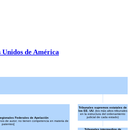
s Unidos de América
Tribunales supremos estatales de
los EE. UU.
(los más altos tribunales
en la estructura del ordenamiento
judicial de cada estado)
Regionales Federales de Apelación
os de autor; no tienen competencia en materia de
patentes]
Tribunales intermedios de