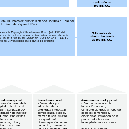
apelación de
los EE. UU.
.
(94 tribunales de primera instancia, incluido el Tribunal
 del Estado de Virginia EDVa)
ante la Copyright Office Review Board {art. 1331 del
Tribunales de
ompetente en los recursos de demandas presentadas ante
primera instancia
1071.b) del título 15 del Código de Leyes de los EE. UU.} y
de los EE. UU.
e resuelven litigios entre partes de diferente
risdicción penal
Jurisdicción civil
Jurisdicción civil y penal
nfracción penal de la
• Demandas por
• Fraude basado en la
piedad intelectual,
infracción de la
legislación estatal,
usión, contrabando/
propiedad intelectual,
competencia desleal, robo de
sificación de marcas/
competencia desleal,
secretos comerciales,
quetas, ciberdelitos,
marcas falsas, dilución,
ciberdelitos, infracción de la
abación no
ciberpiratería/
propiedad intelectual,
orizada, robo y
ciberocupación, secreto
incumplimiento de contrato.
fico de secretos
comercial, demandas
merciales.
contra el Gobierno de
NOTA: Los nombres