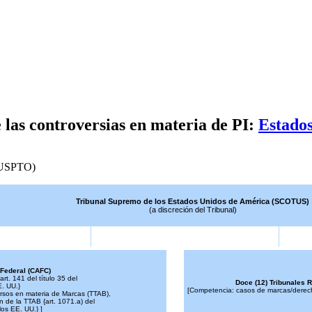
e las controversias en materia de PI:
Estado
 (USPTO)
Tribunal Supremo de los Estados Unidos de América (SCOTUS)
(a discreción del Tribunal)
 Federal (CAFC)
rt. 141 del título 35 del
Doce (12) Tribunales 
. UU.}
[Competencia: casos de marcas/derech
rsos en materia de Marcas (TTAB),
n de la TTAB {art. 1071.a) del
los EE. UU.} ]