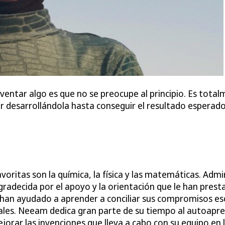
entar algo es que no se preocupe al principio. Es total
r desarrollándola hasta conseguir el resultado esperado
oritas son la química, la física y las matemáticas. Admi
gradecida por el apoyo y la orientación que le han pres
a han ayudado a aprender a conciliar sus compromisos esc
ales. Neeam dedica gran parte de su tiempo al autoapre
orar las invenciones que lleva a cabo con su equipo en l