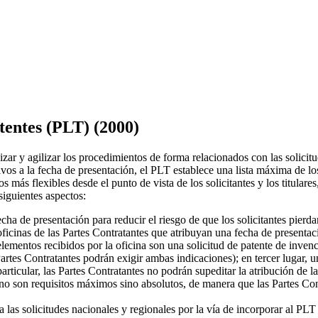
tentes (PLT) (2000)
r y agilizar los procedimientos de forma relacionados con las solicitude
ivos a la fecha de presentación, el PLT establece una lista máxima de los
tos más flexibles desde el punto de vista de los solicitantes y los titul
siguientes aspectos:
echa de presentación para reducir el riesgo de que los solicitantes pierd
icinas de las Partes Contratantes que atribuyan una fecha de presentaci
elementos recibidos por la oficina son una solicitud de patente de inven
 Partes Contratantes podrán exigir ambas indicaciones); en tercer lugar,
rticular, las Partes Contratantes no podrán supeditar la atribución de l
no son requisitos máximos sino absolutos, de manera que las Partes Con
 las solicitudes nacionales y regionales por la vía de incorporar al PLT 