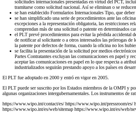
solicitudes internacionales presentadas en virtud del PCT, incl
tramitarse como solicitud nacional. Así se eliminan o se reducen
se han establecido Formularios Internacionales Tipo, que deber á
se han simplificado una serie de procedimientos ante las oficinas
excepciones a la representación obligatoria, las restricciones r
comprendan más de una solicitud o patente en determinados casos 
el PLT prevé procedimientos para evitar la pérdida accidental de
de notificar al solicitante o a otros interesados las prórrogas de
la patente por defectos de forma, cuando la oficina no los hubie
se facilita la presentación de la solicitud por medios electróni
Partes Contratantes excluyan las comunicaciones en papel y rec
aceptar las comunicaciones en papel en lo que respecta a atribui
industrializados seguirán prestando apoyo a los países en desarro
El PLT fue adoptado en 2000 y entró en vigor en 2005.
El PLT puede ser suscrito por los Estados miembros de la OMPI y por 
algunas organizaciones intergubernamentales. Los instrumentos de rat
https://www.wipo.int/contact/es/
https://www.wipo.int/pressroom/es/
https://www.wipo.int/es/web/sitemap
https://www.wipo.int/es/web/new