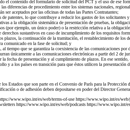
uido el contenido del formulario de solicitud del PCT y el uso de ese fo
 las diferencias de procedimiento entre los sistemas nacionales, regional
n ser aceptados por las oficinas de todas las Partes Contratantes;
 de patentes, lo que contribuye a reducir los gastos de los solicitantes 
elativas a la obligación sistemática de presentación de pruebas, la oblig
(por ejemplo, un único poder) o la restricción relativa a la obligación d
 derechos sustantivos en caso de incumplimiento de los requisitos formale
 los plazos, la continuación de la tramitación, el restablecimiento de los
ra comunicado en la fase de solicitud; y
cos, al tiempo que se garantiza la coexistencia de las comunicaciones por
urran únicamente a las comunicaciones electrónicas a partir del 2 de j
r la fecha de presentación y al cumplimiento de plazos. En ese sentido,
llo y a los países en transición para que éstos utilicen la presentación d
los Estados que son parte en el Convenio de París para la Protección d
ificación o de adhesión deben depositarse en poder del Director Gener
https://www.wipo.int/es/web/terms-of-use
https://www.wipo.int/es/web/
sletters
https://www.wipo.int/es/web/podcasts
https://www.wipo.int/e