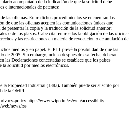
rmulario acompañado de la indicación de que la solicitud debe
es e internacionales de patentes;
y de las oficinas. Entre dichos procedimientos se encuentran las
ación de que las oficinas acepten las comunicaciones únicas que
e presentar la copia y la traducción de la solicitud anterior;
s o de los plazos. Cabe citar entre ellos la obligación de las oficinas
 derechos y las restricciones en materia de revocación o de anulación de
 dichos medios y en papel. El PLT prevé la posibilidad de que las
unio de 2005. Sin embargo,incluso después de esa fecha, deberán
 en las Declaraciones concertadas se establece que los países
e la solicitud por medios electrónicos.
e la Propiedad Industrial (1883). También puede ser suscrito por
al de la OMPI.
privacy-policy
https://www.wipo.int/es/web/accessibility
s/web/news/rss