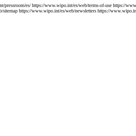
nt/pressroom/es/
https://www.wipo.int/es/web/terms-of-use
https://www
b/sitemap
https://www.wipo.int/es/web/newsletters
https://www.wipo.in