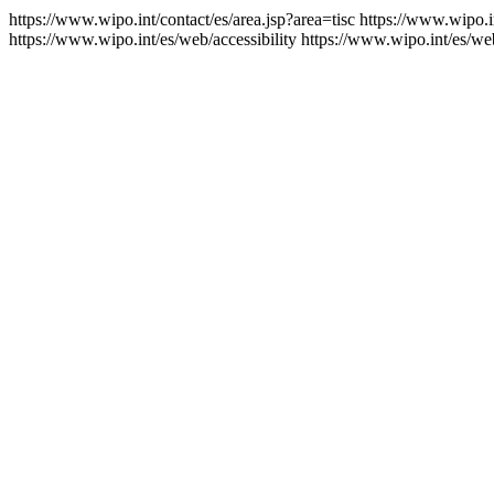
https://www.wipo.int/contact/es/area.jsp?area=tisc
https://www.wipo.i
https://www.wipo.int/es/web/accessibility
https://www.wipo.int/es/we