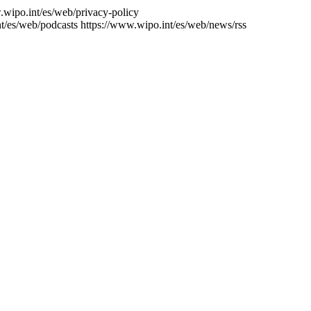
.wipo.int/es/web/privacy-policy
t/es/web/podcasts
https://www.wipo.int/es/web/news/rss