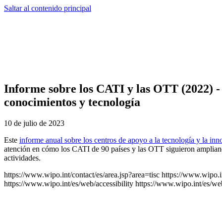
Saltar al contenido principal
Informe sobre los CATI y las OTT (2022) - 
conocimientos y tecnología
10 de julio de 2023
Este
informe anual sobre los centros de apoyo a la tecnología y la in
atención en cómo los CATI de 90 países y las OTT siguieron ampliando
actividades.
https://www.wipo.int/contact/es/area.jsp?area=tisc
https://www.wipo.i
https://www.wipo.int/es/web/accessibility
https://www.wipo.int/es/we