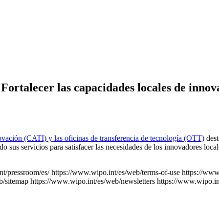
Fortalecer las capacidades locales de innov
novación (CATI) y las oficinas de transferencia de tecnología (OTT)
dest
 sus servicios para satisfacer las necesidades de los innovadores loc
nt/pressroom/es/
https://www.wipo.int/es/web/terms-of-use
https://www
b/sitemap
https://www.wipo.int/es/web/newsletters
https://www.wipo.in