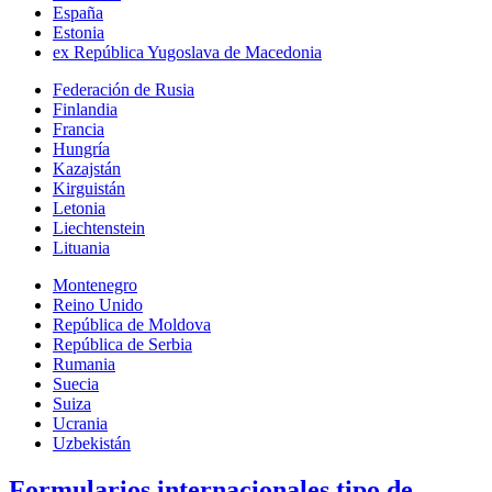
España
Estonia
ex República Yugoslava de Macedonia
Federación de Rusia
Finlandia
Francia
Hungría
Kazajstán
Kirguistán
Letonia
Liechtenstein
Lituania
Montenegro
Reino Unido
República de Moldova
República de Serbia
Rumania
Suecia
Suiza
Ucrania
Uzbekistán
Formularios internacionales tipo de