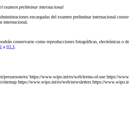
el examen preliminar internacional
dministraciones encargadas del examen preliminar internacional conserv
n internacional.
 podrán conservarse como reproducciones fotográficas, electrónicas o de
.1
a
93.3
.
nt/pressroom/es/
https://www.wipo.int/es/web/terms-of-use
https://www
b/sitemap
https://www.wipo.int/es/web/newsletters
https://www.wipo.in