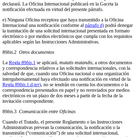
declarará. La Oficina Internacional publicará en la Gaceta la
notificación efectuada en virtud del presente párrafo.
e) Ninguna Oficina receptora que haya transmitido a la Oficina
Internacional una notificación conforme al
párrafo d)
podrá denegar
la tramitación de una solicitud internacional presentada en formato
electrónico o por medios electrónicos que cumpla con los requisitos
aplicables según las Instrucciones Administrativas.
89
bis
.2
Otros documentos
La
Regla 89
bis
.1
se aplicará,
mutatis mutandis
, a otros documentos
y correspondencia relativos a las solicitudes internacionales, con la
salvedad de que, cuando una Oficina nacional o una organización
intergubernamental haya efectuado una notificación en virtud de la
Regla 89
bis
.1.d-
ter
)
, no se tendrán en cuenta los documentos o la
correspondencia presentados en papel y no reenviados por medios
electrónicos en un plazo de dos meses a partir de la fecha de la
invitación correspondiente.
89
bis
.3
Comunicación entre Oficinas
Cuando el Tratado, el presente Reglamento o las Instrucciones
Administrativas prevean la comunicación, la notificación o la
transmisión (“comunicación”) de una solicitud internacional,