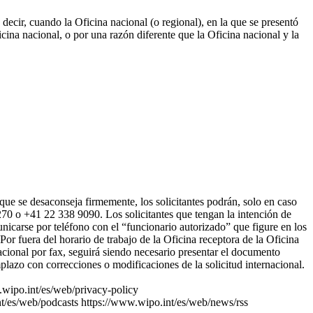
decir, cuando la Oficina nacional (o regional), en la que se presentó
icina nacional, o por una razón diferente que la Oficina nacional y la
que se desaconseja firmemente, los solicitantes podrán, solo en caso
8270 o +41 22 338 9090. Los solicitantes que tengan la intención de
unicarse por teléfono con el “funcionario autorizado” que figure en los
 Por fuera del horario de trabajo de la Oficina receptora de la Oficina
nacional por fax, seguirá siendo necesario presentar el documento
emplazo con correcciones o modificaciones de la solicitud internacional.
.wipo.int/es/web/privacy-policy
t/es/web/podcasts
https://www.wipo.int/es/web/news/rss