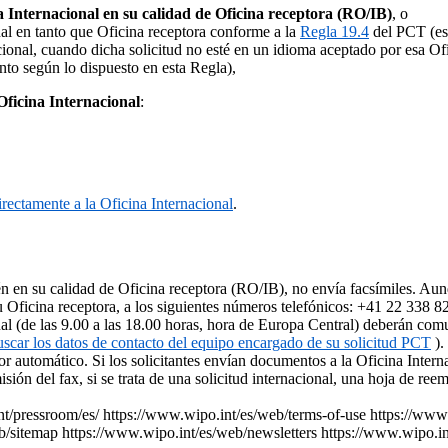
a Internacional en su calidad de Oficina receptora (RO/IB)
, o
nal en tanto que Oficina receptora conforme a la
Regla 19.4
del PCT (es 
nacional, cuando dicha solicitud no esté en un idioma aceptado por esa Of
nto según lo dispuesto en esta Regla),
Oficina Internacional
:
directamente a la Oficina Internacional
.
én en su calidad de Oficina receptora (RO/IB), no envía facsímiles. Aun
su Oficina receptora, a los siguientes números telefónicos: +41 22 338 
tual (de las 9.00 a las 18.00 horas, hora de Europa Central) deberán com
scar los datos de contacto del equipo encargado de su solicitud PCT
).
dor automático. Si los solicitantes envían documentos a la Oficina Inter
isión del fax, si se trata de una solicitud internacional, una hoja de re
nt/pressroom/es/
https://www.wipo.int/es/web/terms-of-use
https://www
b/sitemap
https://www.wipo.int/es/web/newsletters
https://www.wipo.in