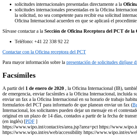
solicitudes internacionales presentadas directamente a la
Oficin
solicitudes internacionales presentadas en la Oficina Internacio
la solicitud, no sea competente para recibir esa solicitud inter
Oficina Internacional acuerden en que se aplicará el procedimie
Sírvase contactar a la
Sección de Oficina Receptora del PCT de la 
Teléfono: +41 22 338 92 22
Contactar con la Oficina receptora del PCT
Para mayor información sobre la
presentación de solicitudes diríjase 
Facsímiles
A partir del
1 de enero de 2020
, la Oficina Internacional (IB), tambi
de emergencia, enviar facsímiles a la Oficina Internacional, incluida 
enviar un fax a la Oficina Internacional en su horario de trabajo habi
formularios del PCT para informarlo de que planean enviar un fax (
Bu
Internacional, los solicitantes pueden dejar un mensaje en el contesta
original en un plazo de 14 días, contados a partir de la fecha de transm
(en inglés) [
PDF
]
https://www.wipo.int/contact/es/area.jsp?area=pct
https://www.wipo.i
https://www.wipo.int/es/web/accessibility
https://www.wipo.int/es/we