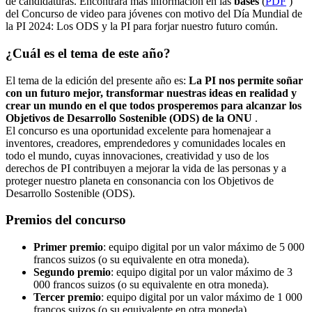
de candidaturas. Encontrará más información en las
bases
(
PDF
)
del Concurso de video para jóvenes con motivo del Día Mundial de
la PI 2024: Los ODS y la PI para forjar nuestro futuro común.
¿Cuál es el tema de este año?
El tema de la edición del presente año es:
La PI nos permite soñar
con un futuro mejor, transformar nuestras ideas en realidad y
crear un mundo en el que todos prosperemos para alcanzar los
Objetivos de Desarrollo Sostenible (ODS) de la ONU
.
El concurso es una oportunidad excelente para homenajear a
inventores, creadores, emprendedores y comunidades locales en
todo el mundo, cuyas innovaciones, creatividad y uso de los
derechos de PI contribuyen a mejorar la vida de las personas y a
proteger nuestro planeta en consonancia con los Objetivos de
Desarrollo Sostenible (ODS).
Premios del concurso
Primer premio
: equipo digital por un valor máximo de 5 000
francos suizos (o su equivalente en otra moneda).
Segundo premio
: equipo digital por un valor máximo de 3
000 francos suizos (o su equivalente en otra moneda).
Tercer premio
: equipo digital por un valor máximo de 1 000
francos suizos (o su equivalente en otra moneda).