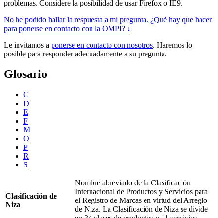
problemas. Considere la posibilidad de usar Firefox o IE9.
No he podido hallar la respuesta a mi pregunta. ¿Qué hay que hacer
para ponerse en contacto con la OMPI? ↓
Le invitamos a
ponerse en contacto con nosotros
. Haremos lo
posible para responder adecuadamente a su pregunta.
Glosario
C
D
E
F
M
O
P
R
S
Nombre abreviado de la Clasificación
Internacional de Productos y Servicios para
Clasificación de
el Registro de Marcas en virtud del Arreglo
Niza
de Niza. La Clasificación de Niza se divide
en 34 clases de productos y 11 servicios.