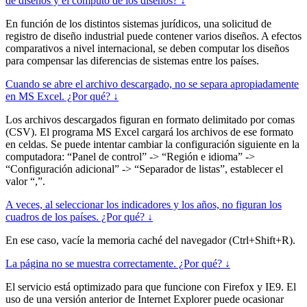
de diseños y el cómputo de los diseños? ↓
En función de los distintos sistemas jurídicos, una solicitud de
registro de diseño industrial puede contener varios diseños. A efectos
comparativos a nivel internacional, se deben computar los diseños
para compensar las diferencias de sistemas entre los países.
Cuando se abre el archivo descargado, no se separa apropiadamente
en MS Excel. ¿Por qué? ↓
Los archivos descargados figuran en formato delimitado por comas
(CSV). El programa MS Excel cargará los archivos de ese formato
en celdas. Se puede intentar cambiar la configuración siguiente en la
computadora: “Panel de control” -> “Región e idioma” ->
“Configuración adicional” -> “Separador de listas”, establecer el
valor “,”.
A veces, al seleccionar los indicadores y los años, no figuran los
cuadros de los países. ¿Por qué? ↓
En ese caso, vacíe la memoria caché del navegador (Ctrl+Shift+R).
La página no se muestra correctamente. ¿Por qué? ↓
El servicio está optimizado para que funcione con Firefox y IE9. El
uso de una versión anterior de Internet Explorer puede ocasionar