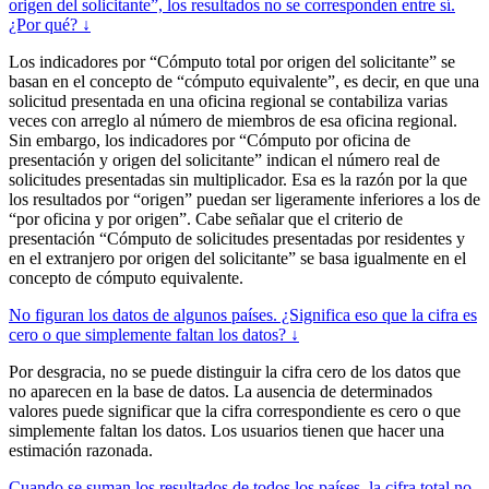
origen del solicitante”, los resultados no se corresponden entre sí.
¿Por qué? ↓
Los indicadores por “Cómputo total por origen del solicitante” se
basan en el concepto de “cómputo equivalente”, es decir, en que una
solicitud presentada en una oficina regional se contabiliza varias
veces con arreglo al número de miembros de esa oficina regional.
Sin embargo, los indicadores por “Cómputo por oficina de
presentación y origen del solicitante” indican el número real de
solicitudes presentadas sin multiplicador. Esa es la razón por la que
los resultados por “origen” puedan ser ligeramente inferiores a los de
“por oficina y por origen”. Cabe señalar que el criterio de
presentación “Cómputo de solicitudes presentadas por residentes y
en el extranjero por origen del solicitante” se basa igualmente en el
concepto de cómputo equivalente.
No figuran los datos de algunos países. ¿Significa eso que la cifra es
cero o que simplemente faltan los datos? ↓
Por desgracia, no se puede distinguir la cifra cero de los datos que
no aparecen en la base de datos. La ausencia de determinados
valores puede significar que la cifra correspondiente es cero o que
simplemente faltan los datos. Los usuarios tienen que hacer una
estimación razonada.
Cuando se suman los resultados de todos los países, la cifra total no