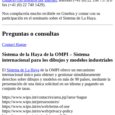
contacto con nosotros por internet
, teléfono (+41 (0) 22 338 7575) o
fax (+41 (0) 22 740 1429).
Nos complacería mucho recibirle en Ginebra y contar con su
participación en el seminario sobre el Sistema de La Haya.
Preguntas o consultas
Contact Hague
Sistema de la Haya de la OMPI – Sistema
internacional para los dibujos y modelos industriales
El
Sistema de La Haya
de la OMPI ofrece un mecanismo
internacional único para obtener y gestionar simultáneamente
derechos sobre dibujos y modelos en más de 90 países, mediante la
presentación de una única solicitud en un idioma y pagando un
conjunto de tasas.
https://www.wipo.int/contact/es/area.jsp?area=hague
https://www.wipo.int/pressroom/es/
https://www.wipo.int/es/web/terms-of-use
https://www.wipo.int/es/web/privacy-policy