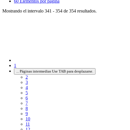
60
Elementos por página
Mostrando el intervalo 341 - 354 de 354 resultados.
1
...
Páginas intermedias Use TAB para desplazarse.
2
3
4
5
6
7
8
9
10
11
12