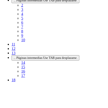
...
Páginas intermedias Use TAB para desplazarse.
2
3
4
5
6
7
8
9
10
11
12
13
...
Páginas intermedias Use TAB para desplazarse.
14
15
16
17
18