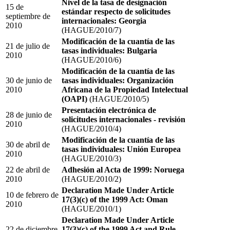
Nivel de la tasa de designación
15 de
estándar respecto de solicitudes
septiembre de
internacionales: Georgia
2010
(HAGUE/2010/7)
Modificación de la cuantía de las
21 de julio de
tasas individuales: Bulgaria
2010
(HAGUE/2010/6)
Modificación de la cuantía de las
30 de junio de
tasas individuales: Organización
2010
Africana de la Propiedad Intelectual
(OAPI)
(HAGUE/2010/5)
Presentación electrónica de
28 de junio de
solicitudes internacionales - revisión
2010
(HAGUE/2010/4)
Modificación de la cuantía de las
30 de abril de
tasas individuales: Unión Europea
2010
(HAGUE/2010/3)
22 de abril de
Adhesión al Acta de 1999: Noruega
2010
(HAGUE/2010/2)
Declaration Made Under Article
10 de febrero de
17(3)(c) of the 1999 Act: Oman
2010
(HAGUE/2010/1)
Declaration Made Under Article
22 de diciembre
17(3)(c) of the 1999 Act and Rule