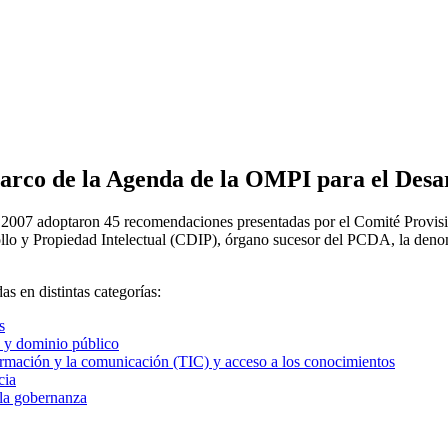
arco de la Agenda de la OMPI para el Desa
007 adoptaron 45 recomendaciones presentadas por el Comité Provision
llo y Propiedad Intelectual (CDIP), órgano sucesor del PCDA, la deno
s en distintas categorías:
s
ca y dominio público
formación y la comunicación (TIC) y acceso a los conocimientos
cia
 la gobernanza