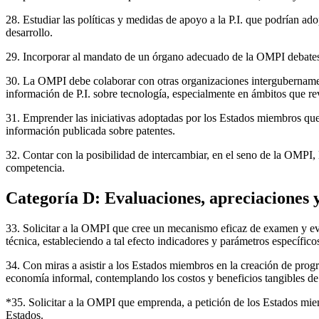
28. Estudiar las políticas y medidas de apoyo a la P.I. que podrían ado
desarrollo.
29. Incorporar al mandato de un órgano adecuado de la OMPI debates s
30. La OMPI debe colaborar con otras organizaciones intergubernamenta
información de P.I. sobre tecnología, especialmente en ámbitos que revi
31. Emprender las iniciativas adoptadas por los Estados miembros que 
información publicada sobre patentes.
32. Contar con la posibilidad de intercambiar, en el seno de la OMPI, la
competencia.
Categoría D: Evaluaciones, apreciaciones y
33. Solicitar a la OMPI que cree un mecanismo eficaz de examen y evalu
técnica, estableciendo a tal efecto indicadores y parámetros específic
34. Con miras a asistir a los Estados miembros en la creación de progra
economía informal, contemplando los costos y beneficios tangibles de la
*35. Solicitar a la OMPI que emprenda, a petición de los Estados miemb
Estados.