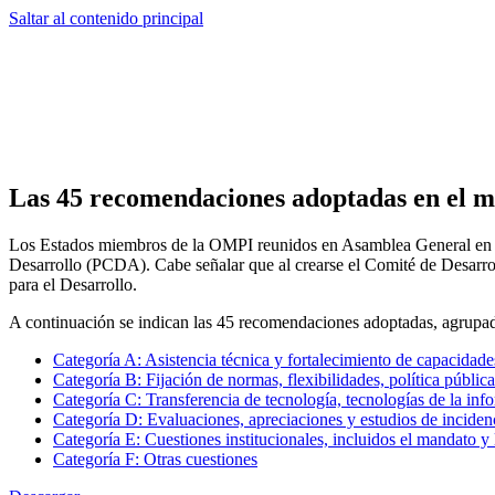
Saltar al contenido principal
Las 45 recomendaciones adoptadas en el m
Los Estados miembros de la OMPI reunidos en Asamblea General en 2
Desarrollo (PCDA). Cabe señalar que al crearse el Comité de Desarro
para el Desarrollo.
A continuación se indican las 45 recomendaciones adoptadas, agrupada
Categoría A: Asistencia técnica y fortalecimiento de capacidade
Categoría B: Fijación de normas, flexibilidades, política públi
Categoría C: Transferencia de tecnología, tecnologías de la in
Categoría D: Evaluaciones, apreciaciones y estudios de inciden
Categoría E: Cuestiones institucionales, incluidos el mandato y
Categoría F: Otras cuestiones