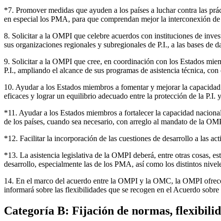
*7. Promover medidas que ayuden a los países a luchar contra las prácti
en especial los PMA, para que comprendan mejor la interconexión de l
8. Solicitar a la OMPI que celebre acuerdos con instituciones de inves
sus organizaciones regionales y subregionales de P.I., a las bases de d
9. Solicitar a la OMPI que cree, en coordinación con los Estados miem
P.I., ampliando el alcance de sus programas de asistencia técnica, con e
10. Ayudar a los Estados miembros a fomentar y mejorar la capacidad de 
eficaces y lograr un equilibrio adecuado entre la protección de la P.I. 
*11. Ayudar a los Estados miembros a fortalecer la capacidad nacional p
de los países, cuando sea necesario, con arreglo al mandato de la OM
*12. Facilitar la incorporación de las cuestiones de desarrollo a las a
*13. La asistencia legislativa de la OMPI deberá, entre otras cosas, es
desarrollo, especialmente las de los PMA, así como los distintos nivel
14. En el marco del acuerdo entre la OMPI y la OMC, la OMPI ofrecerá 
informará sobre las flexibilidades que se recogen en el Acuerdo sobre
Categoría B: Fijación de normas, flexibilid