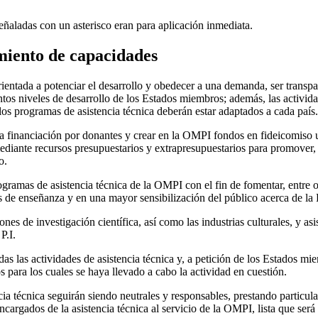
aladas con un asterisco eran para aplicación inmediata.
imiento de capacidades
rientada a potenciar el desarrollo y obedecer a una demanda, ser transpa
ntos niveles de desarrollo de los Estados miembros; además, las activida
os programas de asistencia técnica deberán estar adaptados a cada país
la financiación por donantes y crear en la OMPI fondos en fideicomiso u
ediante recursos presupuestarios y extrapresupuestarios para promover, e
o.
ramas de asistencia técnica de la OMPI con el fin de fomentar, entre otr
es de enseñanza y en una mayor sensibilización del público acerca de la P
ones de investigación científica, así como las industrias culturales, y as
P.I.
s las actividades de asistencia técnica y, a petición de los Estados mi
 para los cuales se haya llevado a cabo la actividad en cuestión.
cia técnica seguirán siendo neutrales y responsables, prestando particu
encargados de la asistencia técnica al servicio de la OMPI, lista que s