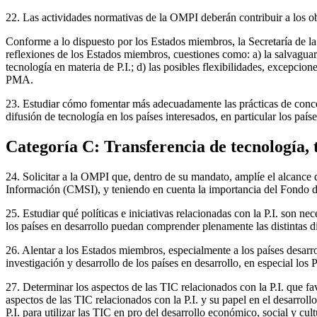
22. Las actividades normativas de la OMPI deberán contribuir a los ob
Conforme a lo dispuesto por los Estados miembros, la Secretaría de la
reflexiones de los Estados miembros, cuestiones como: a) la salvaguardi
tecnología en materia de P.I.; d) las posibles flexibilidades, excepcion
PMA.
23. Estudiar cómo fomentar más adecuadamente las prácticas de concesió
difusión de tecnología en los países interesados, en particular los paí
Categoría C: Transferencia de tecnología, 
24. Solicitar a la OMPI que, dentro de su mandato, amplíe el alcance 
Información (CMSI), y teniendo en cuenta la importancia del Fondo d
25. Estudiar qué políticas e iniciativas relacionadas con la P.I. son n
los países en desarrollo puedan comprender plenamente las distintas di
26. Alentar a los Estados miembros, especialmente a los países desarrol
investigación y desarrollo de los países en desarrollo, en especial lo
27. Determinar los aspectos de las TIC relacionados con la P.I. que fa
aspectos de las TIC relacionados con la P.I. y su papel en el desarrol
P.I. para utilizar las TIC en pro del desarrollo económico, social y cult