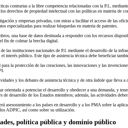
cas contrarias a la libre competencia relacionadas con la P.I., mediante 
os derechos de propiedad intelectual con las políticas en materia de c
tigación y empresas privadas, con miras a facilitar el acceso de las ofic
atos especializadas para realizar búsquedas en materia de patentes.
bros, una base de datos destinada a responder con los recursos disponibl
l fin de colmar la brecha digital.
las instituciones nacionales de P.I. mediante el desarrollo de la infrae
y el interés público. Este tipo de asistencia técnica debe beneficiar tamb
ara la protección de las creaciones, las innovaciones y las invenciones,
PI.
ctividades y los debates de asistencia técnica y de otra índole que lleva
tar orientada a potenciar el desarrollo y obedecer a una demanda, y tene
es de desarrollo de los Estados miembros; además, las actividades deberá
asesoramiento a los países en desarrollo y a los PMA sobre la aplicaci
 los ADPIC, así como sobre su utilización.
ades, política pública y dominio público