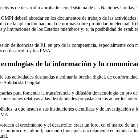
jetivos de desarrollo aprobados en el sistema de las Naciones Unidas, s
 OMPI deberá abordar en los documentos de trabajo de las actividades n
a de la aplicación nacional de normas sobre propiedad intelectual; b) la 
es y limitaciones de los Estados miembros y; e) la posibilidad de estable
n de licencias de P.I. en pro de la competencia, especialmente con mira
ses en desarrollo y los PMA
tecnologías de la información y la comunicac
de sus actividades destinadas a colmar la brecha digital, de conformida
e Solidaridad Digital.
ecesarias para fomentar la transferencia y difusión de tecnología en pro 
sposiciones relativas a las flexibilidades previstas en los acuerdos inte
lados, a que insten a sus instituciones científicas y de investigación a 
s PMA.
vorecen el crecimiento y el desarrollo: crear un foro, en el marco de un
lo económico y cultural, haciendo hincapié concretamente en ayudar a los
ural.