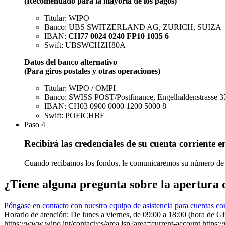
(Recomendado para la mayoría de los pagos)
Titular: WIPO
Banco: UBS SWITZERLAND AG, ZURICH, SUIZA
IBAN:
CH77 0024 0240 FP10 1035 6
Swift: UBSWCHZH80A
Datos del banco alternativo​​​​​​
(Para giros postales y otras operaciones)
Titular: WIPO / OMPI
Banco: SWISS POST/Postfinance, Engelhaldenstrasse 
IBAN: CH03 0900 0000 1200 5000 8
Swift: POFICHBE
Paso 4
Recibirá las credenciales de su cuenta corriente
Cuando recibamos los fondos, le comunicaremos su número de cue
¿Tiene alguna pregunta sobre la apertura
Póngase en contacto con nuestro equipo de asistencia para cuentas cor
Horario de atención: De lunes a viernes, de 09:00 a 18:00 (hora de G
https://www.wipo.int/contact/es/area.jsp?area=current-account
https: