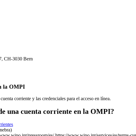
37, CH-3030 Bern
 en la OMPI
nta corriente y las credenciales para el acceso en línea.
 de una cuenta corriente en la OMPI?
rientes
inebra)
//www.wipo.int/pressroom/es/
https://www.wipo.int/services/es/terms-cu