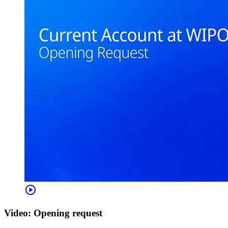
play_circle
Video: Opening request