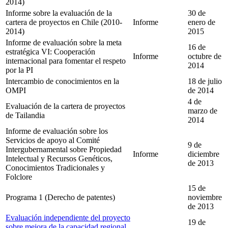
2014)
Informe sobre la evaluación de la
30 de
cartera de proyectos en Chile (2010-
Informe
enero de
2014)
2015
Informe de evaluación sobre la meta
16 de
estratégica VI: Cooperación
Informe
octubre de
internacional para fomentar el respeto
2014
por la PI
Intercambio de conocimientos en la
18 de julio
OMPI
de 2014
4 de
Evaluación de la cartera de proyectos
marzo de
de Tailandia
2014
Informe de evaluación sobre los
Servicios de apoyo al Comité
9 de
Intergubernamental sobre Propiedad
Informe
diciembre
Intelectual y Recursos Genéticos,
de 2013
Conocimientos Tradicionales y
Folclore
15 de
Programa 1 (Derecho de patentes)
noviembre
de 2013
Evaluación independiente del proyecto
19 de
sobre mejora de la capacidad regional,