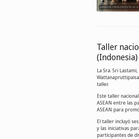
(IMAGEN: OMPI/DIVISIÓN DE SO
Taller naci
(Indonesia)
La Sra. Sri Lastami
Wattanapruttipaisan
taller.
Este taller naciona
ASEAN entre las par
ASEAN para promove
El taller incluyó s
y las iniciativas pa
participantes de d