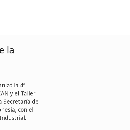
e la
nizó la 4ª
AN y el Taller
a Secretaría de
nesia, con el
ndustrial.