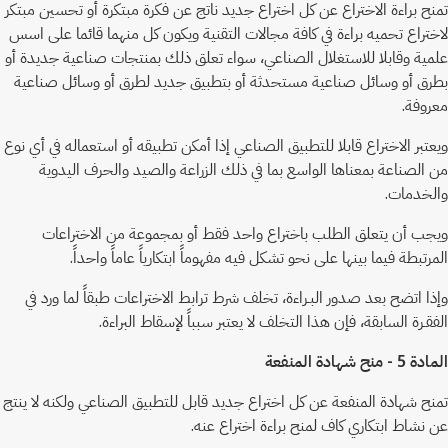
تمنح براءة الاختراع عن كل اختراع جديد ناتج عن فكرة مبتكرة أو تحسين مبتكر
لاختراع تحميه براءة في كافة مجالات التقنية ويكون كل منهما قائما على اسس
علمية وقابلا للاستغلال الصناعي، سواء تعلق ذلك بمنتجات صناعية جديدة أو
بطرق أو وسائل صناعية مستحدثة أو بتطبيق جديد لطرق أو وسائل صناعية
معروفة.
ويعتبر الاختراع قابلا للتطبيق الصناعي إذا أمكن تطبيقه أو استعماله في أي نوع
من الصناعة بمعناها الواسع بما في ذلك الزراعة والصيد والحرف اليدوية
والخدمات.
ويجب أن يتعلق الطلب باختراع واحد فقط أو بمجموعة من الاختراعات
المرتبطة فيما بينها على نحو تشكل فيه مفهوماً ابتكارياً عاماً واحداً.
وإذا اتضح بعد صدور البـراءة، تخلف شرط ترابط الاختراعات طبقاً لما ورد في
الفقـرة السابقة، فإن هذا التخلف لا يعتبر سبباً لإسقاط البراءة.
المادة 5 - منح شهادة المنفعة
تمنح شهادة المنفعة عن كل اختراع جديد قابل للتطبيق الصناعي ولكنه لا ينتج
عن نشاط ابتكاري كاف لمنح براءة اختراع عنه.