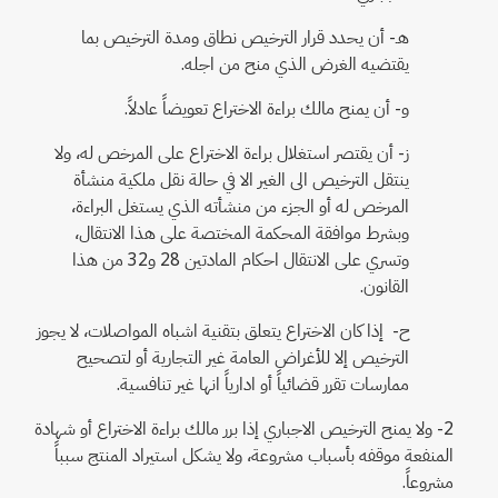
هـ- أن يحدد قرار الترخيص نطاق ومدة الترخيص بما
يقتضيه الغرض الذي منح من اجله.
و- أن يمنح مالك براءة الاختراع تعويضاً عادلاً.
ز- أن يقتصر استغلال براءة الاختراع على المرخص له، ولا
ينتقل الترخيص الى الغير الا في حالة نقل ملكية منشأة
المرخص له أو الجزء من منشأته الذي يستغل البراءة،
وبشرط موافقة المحكمة المختصة على هذا الانتقال،
وتسري على الانتقال احكام المادتين 28 و32 من هذا
القانون.
ح- إذا كان الاختراع يتعلق بتقنية اشباه المواصلات، لا يجوز
الترخيص إلا للأغراض العامة غير التجارية أو لتصحيح
ممارسات تقرر قضائياً أو ادارياً انها غير تنافسية.
2- ولا يمنح الترخيص الاجباري إذا برر مالك براءة الاختراع أو شهادة
المنفعة موقفه بأسباب مشروعة، ولا يشكل استيراد المنتج سبباً
مشروعاً.