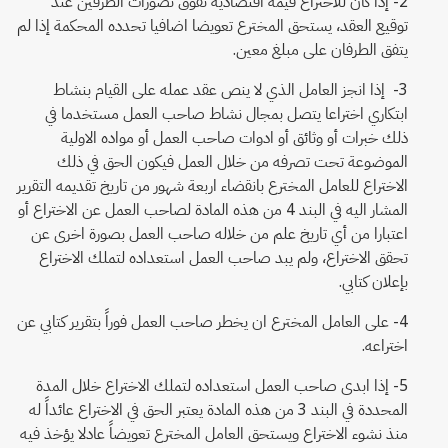
2- إذا كان للاختراع قيمة اقتصادية تفوق تصورات الطرفين عند
توقيع العقد، يستحق المخترع تعويضا اضافيا تحدده المحكمة إذا لم
يتفق الطرفان على مبلغ معين.
3- إذا انجز العامل الذي لا ينص عقد عمله على القيام بنشاط
ابتكاري اختراعا يتصل بمجال نشاط صاحب العمل مستخدما في
ذلك خبرات أو وثائق أو ادوات صاحب العمل أو مواده الاولية
الموضوعة تحت تصرفه من خلال العمل فيكون الحق في ذلك
الاختراع للعامل المخترع بانقضاء اربعة شهور من تاريخ تقديمه التقرير
المشار اليه في البند 4 من هذه المادة لصاحب العمل عن الاختراع أو
اعتبارا من أي تاريخ علم من خلاله صاحب العمل بصورة اخرى عن
تحقق الاختراع، ولم يبد صاحب العمل استعداده لتملك الاختراع
بإعلان كتابي.
4- على العامل المخترع ان يخطر صاحب العمل فوراً بتقرير كتابي عن
اختراعه.
5- إذا ابدى صاحب العمل استعداده لتملك الاختراع خلال المدة
المحددة في البند 3 من هذه المادة يعتبر الحق في الاختراع عائداً له
منذ نشوء الاختراع ويستحق العامل المخترع تعويضاً عادلا يؤخذ فيه