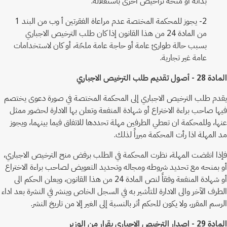
بذاته أو منحه تراخيص اخرى باستغلاله.
2- يجوز للمحكمة المختصة عدم مراعاة الفقرتين أ وب من البند 1
من المادة 24 من هذا القانون إذا كان طلب الترخيص الاجباري
بسبب حالة طوارئ عامة أو حاجة عامة ملحّة، أو كان لاستخدامات
عامة غير تجارية.
المادة 28 - أصول تقديم طلب الترخيص الاجباري
يقدم طلب الترخيص الاجباري إلى المحكمة المختصة في صورة دعوى يختصم
فيها صاحب براءة الاختراع أو شهادة المنفعة وتعلن بها الادارة لحضور ممثل
عنها، وللمحكمة ان تعطي الطرفين مهلة تحددها للاتفاق فيما بينهما، ويجوز
مد المهلة اذا رأت المحكمة مبرراً لذلك.
فإذا انقضت المهلة، نظرت المحكمة في الطلب برفض منح الترخيص الاجباري،
أو بمنحه مع تحديد شروطه ومجاله وتحديد التعويض لصاحب براءة الاختراع
أو شهادة المنفعة وفقاً لنص المادة 24 من هذا القانون، ويعلن الحكم الى
الطرف الآخر والى الادارة للتأشير به في السجل الخاص وينشر في النشرة بعد اداء
الرسم المقرر، ولا يكون للحكم أثر بالنسبة إلى الغير إلا من تاريخ النشر.
المادة 29 - إصدار الترخيص الاجباري بقرار من الوزير