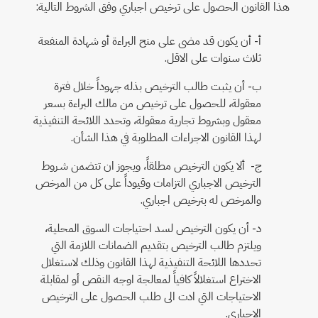
هذا القانون الحصول على ترخيص اجباري وفق الشروط التالية:
أ‌- أن يكون قد مضى على منح البراءة أو شهادة المنفعة
ثلاث سنوات على الاقل.
ب‌- أن يثبت طالب الترخيص بذله جهوداً خلال فترة
معقولة، للحصول على ترخيص من مالك البراءة بسعر
معقول وبشروط تجارية معقولة، وتحدد اللائحة التنفيذية
لهذا القانون الاجراءات المطلوبة في هذا الشأن.
ج- ألا يكون الترخيص مطلقاً، ويجوز ان تتضمن شـروط
الترخيص الاجباري التزامات وقيوداً على كل من المرخص
والمرخص له بترخيص اجباري.
د- أن يكون الترخيص لسد احتياجات السوق المحلية،
ويلتزم طالب الترخيص بتقديم الضمانات اللازمة التي
تحددها اللائحة التنفيذية لهذا القانون وذلك لاستغلال
الاختراع استغلالاً كافياً لمعالجة اوجه النقص أو لمقابلة
الاحتياجات التي ادت الى طلب الحصول على الترخيص
الاجباري.