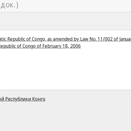
tic Republic of Congo, as amended by Law No. 11/002 of Janua
Republic of Congo of February 18, 2006
й Республики Конго