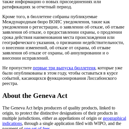
также информацию о новых присоединениях или
ратификациях за отчетный период.
Кроме того, в бюллетене собраны публикуемые
Международным бюро ВОИС уведомления, такие как
уведомления о регистрации, о заявлении об отказе, об отзыве
заявления об отказе, о предоставлении охраны, о продлении
срока действия наименования места происхождения или
географического указания, о признании недействительности,
о внесении изменений, об отказе от охраны, об отзыве
заявления об отказе от охраны, об аннулировании и о
внесении исправлений.
Не пропустите
первые три выпуска бюллетеня
, которые уже
были опубликованы в этом году, чтобы оставаться в курсе
событий, касающихся функционирования Лиссабонского
реестра.
About the Geneva Act
The Geneva Act helps producers of quality products, linked to
origin, to protect the distinctive designations of their products in
multiple jurisdictions, either as appellations of origin or
geographical
indications
, through a single application filed with WIPO, and the
payment of
one set of fees
.