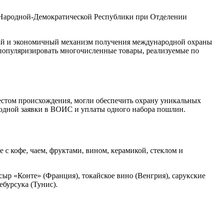
Народной-Демократической Республики при Отделении
ный и экономичный механизм получения международной охраны
т популяризировать многочисленные товары, реализуемые по
местом происхождения, могли обеспечить охрану уникальных
 одной заявки в ВОИС и уплаты одного набора пошлин.
с кофе, чаем, фруктами, вином, керамикой, стеклом и
ыр «Конте» (Франция), токайское вино (Венгрия), сарукские
ебурсука (Тунис).