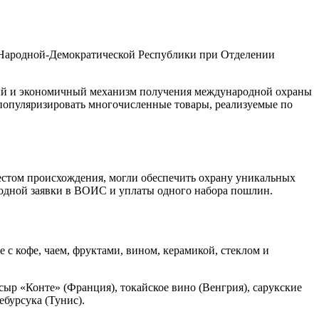
Народной-Демократической Республики при Отделении
ный и экономичный механизм получения международной охраны
т популяризировать многочисленные товары, реализуемые по
местом происхождения, могли обеспечить охрану уникальных
 одной заявки в ВОИС и уплаты одного набора пошлин.
с кофе, чаем, фруктами, вином, керамикой, стеклом и
ыр «Конте» (Франция), токайское вино (Венгрия), сарукские
ебурсука (Тунис).