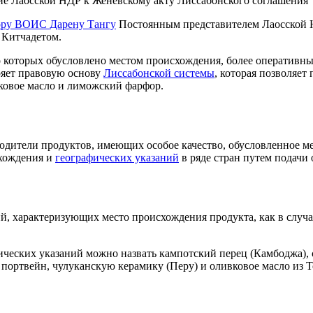
е Лаосской НДР к Женевскому акту Лиссабонского соглашения
ору ВОИС Дарену Тангу
Постоянным представителем Лаосской 
Китчадетом.
во которых обусловлено местом происхождения, более оператив
ряет правовую основу
Лиссабонской системы
, которая позволяе
вковое масло и лиможский фарфор.
зводители продуктов, имеющих особое качество, обусловленное 
схождения и
географических указаний
в ряде стран путем подачи
, характеризующих место происхождения продукта, как в случае 
еских указаний можно назвать кампотский перец (Камбоджа), с
 портвейн, чулуканскую керамику (Перу) и оливковое масло из Т