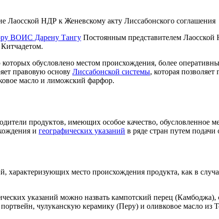
е Лаосской НДР к Женевскому акту Лиссабонского соглашения
ору ВОИС Дарену Тангу
Постоянным представителем Лаосской 
Китчадетом.
во которых обусловлено местом происхождения, более оператив
ряет правовую основу
Лиссабонской системы
, которая позволяе
вковое масло и лиможский фарфор.
зводители продуктов, имеющих особое качество, обусловленное 
схождения и
географических указаний
в ряде стран путем подачи
, характеризующих место происхождения продукта, как в случае 
еских указаний можно назвать кампотский перец (Камбоджа), с
 портвейн, чулуканскую керамику (Перу) и оливковое масло из Т