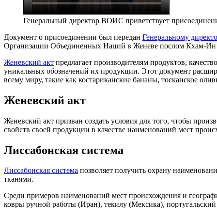
Генеральный директор ВОИС приветствует присоединени
Документ о присоединении был передан
Генеральному директ
Организации Объединенных Наций в Женеве послом Кхам-Ин 
Женевский акт
предлагает производителям продуктов, качест
уникальных обозначений их продукции. Этот документ расши
всему миру, такие как костариканские бананы, тосканское оли
Женевский акт
Женевский акт призван создать условия для того, чтобы прои
свойств своей продукции в качестве наименований мест прои
Лиссабонская система
Лиссабонская система
позволяет получить охрану наименований
тканями.
Среди примеров наименований мест происхождения и географич
ковры ручной работы (Иран), текилу (Мексика), португальский