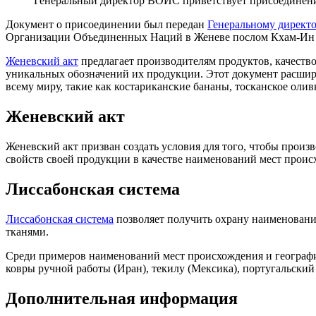
Генеральный директор ВОИС приветствует присоединени
Документ о присоединении был передан
Генеральному директ
Организации Объединенных Наций в Женеве послом Кхам-Ин 
Женевский акт
предлагает производителям продуктов, качест
уникальных обозначений их продукции. Этот документ расши
всему миру, такие как костариканские бананы, тосканское оли
Женевский акт
Женевский акт призван создать условия для того, чтобы прои
свойств своей продукции в качестве наименований мест прои
Лиссабонская система
Лиссабонская система
позволяет получить охрану наименований
тканями.
Среди примеров наименований мест происхождения и географич
ковры ручной работы (Иран), текилу (Мексика), португальский
Дополнительная информация