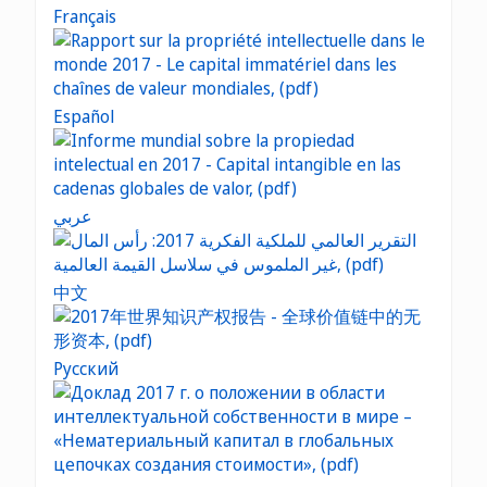
Français
Español
عربي
中文
Русский