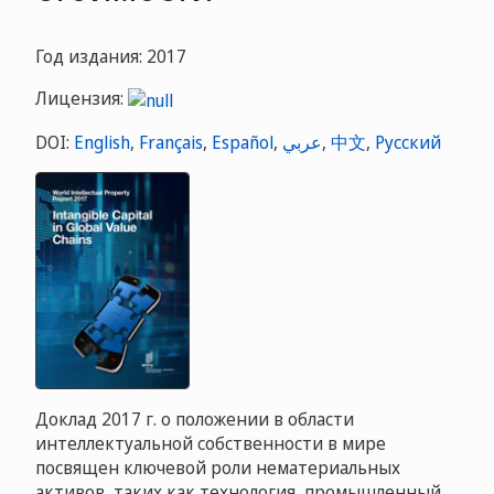
Год издания: 2017
Лицензия:
DOI:
English
,
Français
,
Español
,
عربي
,
中文
,
Русский
Доклад 2017 г. о положении в области
интеллектуальной собственности в мире
посвящен ключевой роли нематериальных
активов, таких как технология, промышленный