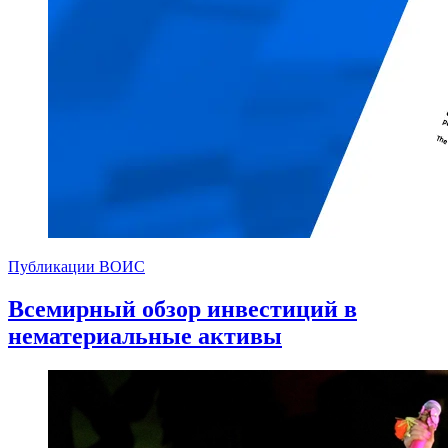
Публикации ВОИС
Всемирный обзор инвестиций в
нематериальные активы