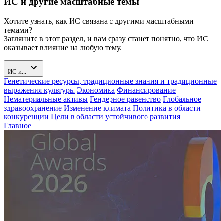
ИС и другие масштабные темы
Хотите узнать, как ИС связана с другими масштабными
темами?
Загляните в этот раздел, и вам сразу станет понятно, что ИС
оказывает влияние на любую тему.
expand_more
ИС и...
Генетические ресурсы, традиционные знания и традиционные
выражения культуры
Экономика
Финансирование
Нематериальные активы
Гендерное равенство
Глобальное
здравоохранение
Изменение климата
Политика в области
конкуренции
Цели в области устойчивого развития
Главное