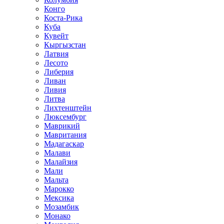
Конго
Коста-Рика
Куба
Кувейт
Кыргызстан
Латвия
Лесото
Либерия
Ливан
Ливия
Литва
Лихтенштейн
Люксембург
Маврикий
Мавритания
Мадагаскар
Малави
Малайзия
Мали
Мальта
Марокко
Мексика
Мозамбик
Монако