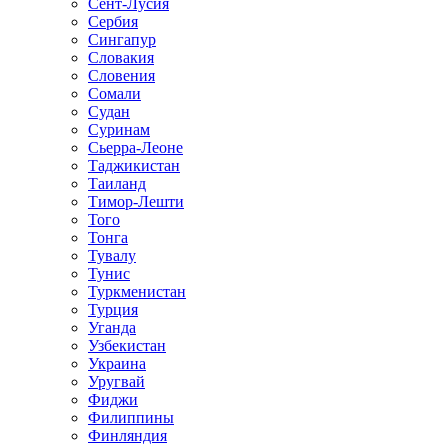
Сент-Лусия
Сербия
Сингапур
Словакия
Словения
Сомали
Судан
Суринам
Сьерра-Леоне
Таджикистан
Таиланд
Тимор-Лешти
Того
Тонга
Тувалу
Тунис
Туркменистан
Турция
Уганда
Узбекистан
Украина
Уругвай
Фиджи
Филиппины
Финляндия