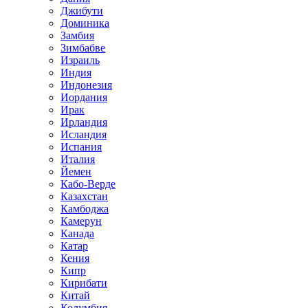
Джибути
Доминика
Замбия
Зимбабве
Израиль
Индия
Индонезия
Иордания
Ирак
Ирландия
Исландия
Испания
Италия
Йемен
Кабо-Верде
Казахстан
Камбоджа
Камерун
Канада
Катар
Кения
Кипр
Кирибати
Китай
Колумбия