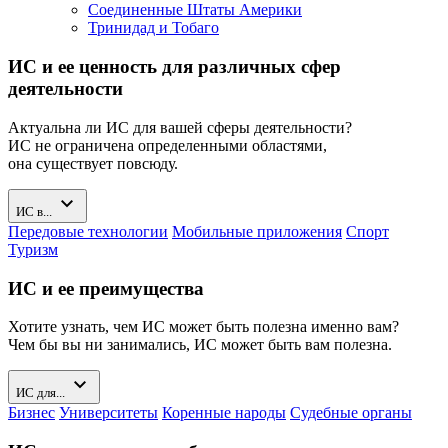
Соединенные Штаты Америки
Тринидад и Тобаго
ИС и ее ценность для различных сфер
деятельности
Актуальна ли ИС для вашей сферы деятельности?
ИС не ограничена определенными областями,
она существует повсюду.
expand_more
ИС в...
Передовые технологии
Мобильные приложения
Спорт
Туризм
ИС и ее преимущества
Хотите узнать, чем ИС может быть полезна именно вам?
Чем бы вы ни занимались, ИС может быть вам полезна.
expand_more
ИС для...
Бизнес
Университеты
Коренные народы
Судебные органы