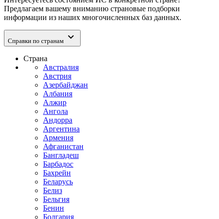
Предлагаем вашему вниманию страновые подборки
информации из наших многочисленных баз данных.
expand_more
Справки по странам
Страна
Австралия
Австрия
Азербайджан
Албания
Алжир
Ангола
Андорра
Аргентина
Армения
Афганистан
Бангладеш
Барбадос
Бахрейн
Беларусь
Белиз
Бельгия
Бенин
Болгария