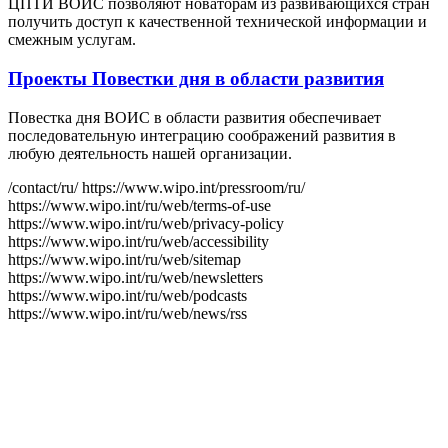
ЦПТИ ВОИС позволяют новаторам из развивающихся стран
получить доступ к качественной технической информации и
смежным услугам.
Проекты Повестки дня в области развития
Повестка дня ВОИС в области развития обеспечивает
последовательную интеграцию соображений развития в
любую деятельность нашей организации.
/contact/ru/
https://www.wipo.int/pressroom/ru/
https://www.wipo.int/ru/web/terms-of-use
https://www.wipo.int/ru/web/privacy-policy
https://www.wipo.int/ru/web/accessibility
https://www.wipo.int/ru/web/sitemap
https://www.wipo.int/ru/web/newsletters
https://www.wipo.int/ru/web/podcasts
https://www.wipo.int/ru/web/news/rss