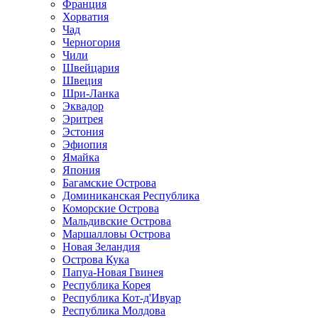
Франция
Хорватия
Чад
Черногория
Чили
Швейцария
Швеция
Шри-Ланка
Эквадор
Эритрея
Эстония
Эфиопия
Ямайка
Япония
Багамские Острова
Доминиканская Республика
Коморские Острова
Мальдивские Острова
Маршалловы Острова
Новая Зеландия
Острова Кука
Папуа-Новая Гвинея
Республика Корея
Республика Кот-д'Ивуар
Республика Молдова