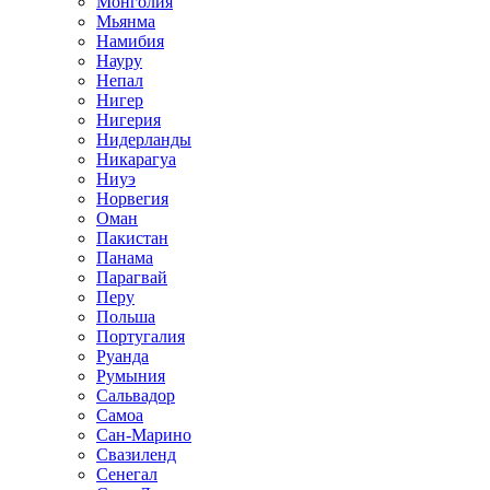
Монголия
Мьянма
Намибия
Науру
Непал
Нигер
Нигерия
Нидерланды
Никарагуа
Ниуэ
Норвегия
Оман
Пакистан
Панама
Парагвай
Перу
Польша
Португалия
Руанда
Румыния
Сальвадор
Самоа
Сан-Марино
Свазиленд
Сенегал