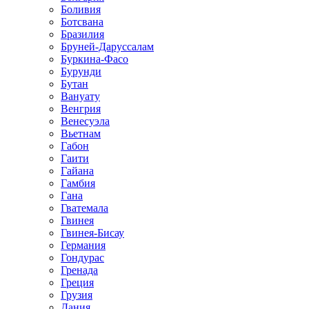
Боливия
Ботсвана
Бразилия
Бруней-Даруссалам
Буркина-Фасо
Бурунди
Бутан
Вануату
Венгрия
Венесуэла
Вьетнам
Габон
Гаити
Гайана
Гамбия
Гана
Гватемала
Гвинея
Гвинея-Бисау
Германия
Гондурас
Гренада
Греция
Грузия
Дания